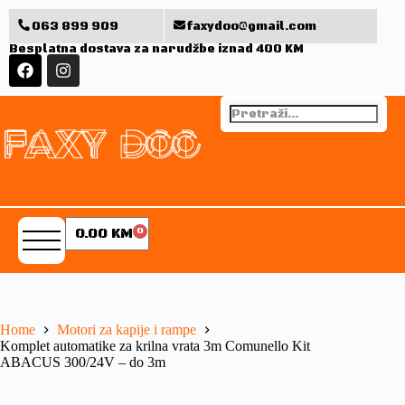
063 899 909
faxydoo@gmail.com
Besplatna dostava za narudžbe iznad 400 KM
0.00
KM
0
Home
Motori za kapije i rampe
Komplet automatike za krilna vrata 3m Comunello Kit
ABACUS 300/24V – do 3m