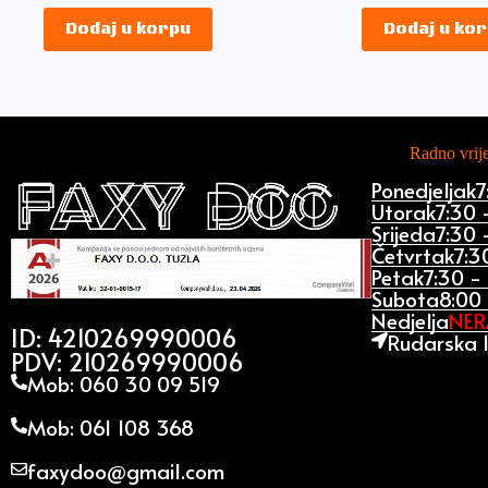
Dodaj u korpu
Dodaj u ko
Radno vri
Ponedjeljak
7
Utorak
7:30 
Srijeda
7:30 
Četvrtak
7:3
Petak
7:30 -
Subota
8:00 
Nedjelja
NE
ID: 4210269990006
Rudarska 1
PDV: 210269990006
Mob: 060 30 09 519
Mob: 061 108 368
faxydoo@gmail.com