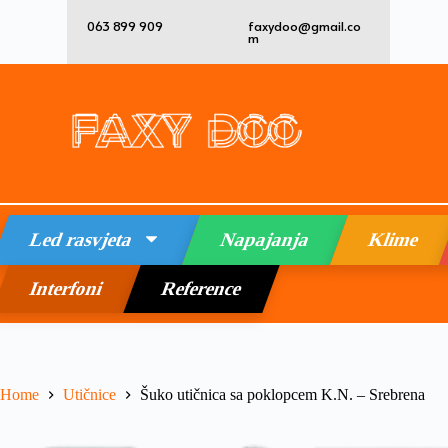
063 899 909
faxydoo@gmail.co
m
Led rasvjeta
Napajanja
Klime
Interfoni
Reference
Home
Utičnice
Šuko utičnica sa poklopcem K.N. – Srebrena