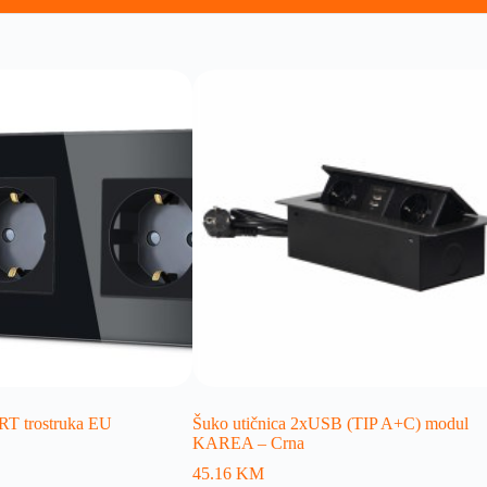
 trostruka EU
Šuko utičnica 2xUSB (TIP A+C) modul
KAREA – Crna
45.16
KM